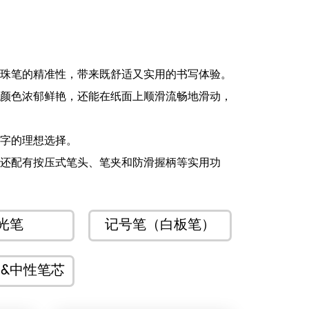
珠笔的精准性，带来既舒适又实用的书写体验。
颜色浓郁鲜艳，还能在纸面上顺滑流畅地滑动，
字的理想选择。
还配有按压式笔头、笔夹和防滑握柄等实用功
时，中性笔种类繁多、颜色丰富，是个性化赠礼
光笔
记号笔（白板笔）
艺术家、专业人士，还是热爱书写的人，中性笔
 &中性笔芯