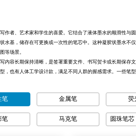
写作者、艺术家和学生的喜爱。它结合了液体墨水的顺滑性与圆
状水基，储存在可更换或一次性的笔芯中。这种凝胶状墨水不仅
图等场景。
写内容长期保持清晰，是签署重要文件、书写贺卡或长期保存文
型，也有人体工学设计款，满足不同人群的握感需求。一些笔型
受到设计师和艺术工作者的青睐，常用于绘图、涂鸦与创作。同
性笔
金属笔
荧
好耐久性，是一款不可或缺的高性能书写工具。无论您是学生、
彩笔
马克笔
圆珠笔芯