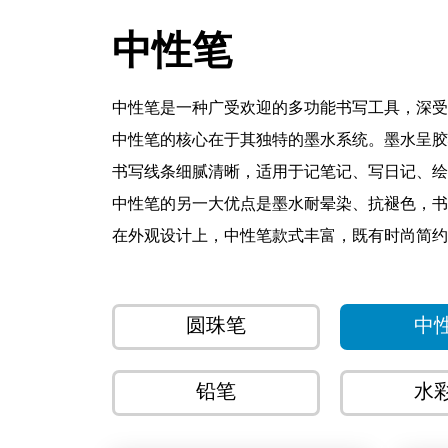
中性笔
中性笔是一种广受欢迎的多功能书写工具，深受
中性笔的核心在于其独特的墨水系统。墨水呈胶
书写线条细腻清晰，适用于记笔记、写日记、绘
中性笔的另一大优点是墨水耐晕染、抗褪色，书
在外观设计上，中性笔款式丰富，既有时尚简约
能，提升整体使用体验。
中性笔适用于日常书写、记录、签名等场景，也
圆珠笔
中
的热门选择。
总结来说，中性笔兼具顺滑书写、精准出墨和良
铅笔
水
都能为您带来愉悦的书写体验。