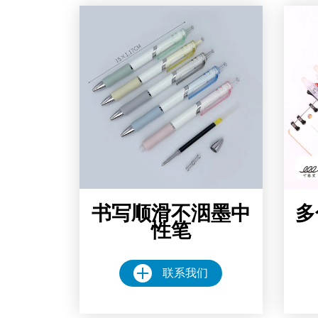
书写顺滑不洇墨中
多
性笔
联系我们